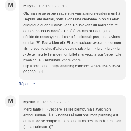
M
milly123
15/01/2017 21:15
Oh, mais je serai bien sage et je vais attendre évidemment! :)
Depuis l'été dernier, nous avons une chatonne. Mon fils était
allergique quand il avait 5 ans. Nous avons dû nous défaire
de nos 'poupous' adorés. Cet été, 20 ans plus tard, on a
décidé de réessayer et si ça ne fonctionnait pas, nous avions
un plan 'B'. Tout a bien été. Elle est toujours avec nous et mon
fils ne souffre plus d'allergies au chats. <br /> <br /> <br /> <br
/> Je te mets le liens de mon billet si tu veux la voir 'bébé': Elle
n'avait que 6 semaines. <br /> <br />
http://lamaisondemilly.canalblog.com/archives/2016/07/18/34
092980.html
Répondre
M
Myrtille lit
14/01/2017 21:29
Merci tante Fi ;) J'espère les lire bientôt, mais avec mon
enthousiasme lié aux bonnes résolutions, mon planning est
en train de se remplir !! Est-ce que tu as des chats à la maison
(oh la curieuse :))?