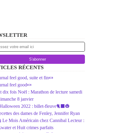
WSLETTER
ICLES RÉCENTS
rnal feel good, suite et fin🍬
rnal feel good🍬
ait dix fois Noël : Marathon de lecture samedi
dimanche 8 janvier
️Halloween 2022 : billet-fleuve🐈‍⬛🎃
ecettes des dames de Fenley, Jennifer Ryan
 Le Mois Américain chez Cannibal Lecteur :
water et Huit crimes parfaits