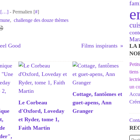
fami
e
[
…
]
- Permalien [
#
]
mmune
,
challenge des douze thèmes
cui
cont
Mara
Feel Good
Films inspirants
LA 
NO
Petit
tiens
lectr
un co
Cottage, fantômes et
Accue
Crée
Le Corbeau
guet-apens, Ann
ique
d'Oxford, Loveday
Granger
t,
et Ryder, tome 1,
Conta
de
Faith Martin
RE
der",