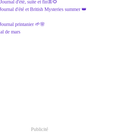
ournal d'été, suite et fin🦋🌻
ournal d'été et British Mysteries summer 👑
ournal printanier 🌱🌸
al de mars
Publicité