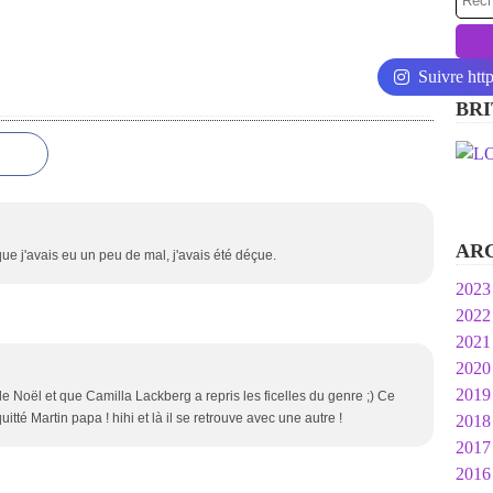
Suivre htt
BRI
AR
 que j'avais eu un peu de mal, j'avais été déçue.
2023
2022
Ja
2021
N
2020
O
D
2019
S
N
D
de Noël et que Camilla Lackberg a repris les ficelles du genre ;) Ce
itté Martin papa ! hihi et là il se retrouve avec une autre !
2018
Ju
O
O
D
2017
M
S
S
O
D
2016
M
A
A
S
N
D