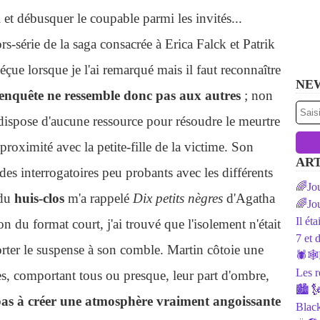
 et débusquer le coupable parmi les invités...
rs-série de la saga consacrée à Erica Falck et Patrik
çue lorsque je l'ai remarqué mais il faut reconnaître
NE
enquête ne ressemble donc pas aux autres
; non
 dispose d'aucune ressource pour résoudre le meurtre
 proximité avec la petite-fille de la victime. Son
ART
des interrogatoires peu probants avec les différents
🌈Jou
 du
huis-clos
m'a rappelé
Dix petits nègres
d'Agatha
🌈Jou
Il ét
n du format court, j'ai trouvé que l'isolement n'était
7 et 
rter le suspense à son comble. Martin côtoie une
🕷️🕸
Les r
es, comportant tous ou presque, leur part d'ombre,
🏙 🗽
nt pas à créer une atmosphère vraiment angoissante
Black