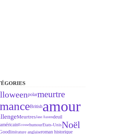
TÉGORIES
meurtre
lloween
polar
amour
omance
British
llenge
Meurtres
deuil
Jane Austen
Noël
américain
Etats-Unis
humour
Ecosse
 Good
roman historique
littérature anglaise