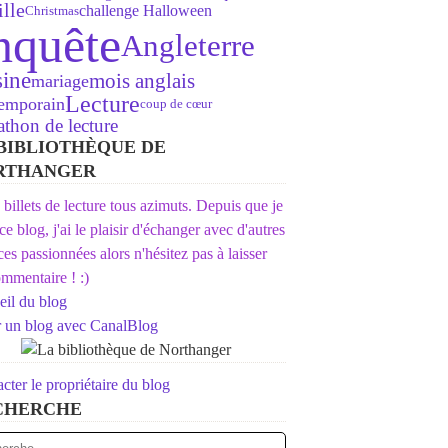
lle
challenge Halloween
Christmas
nquête
Angleterre
sine
mois anglais
mariage
Lecture
emporain
coup de cœur
thon de lecture
BIBLIOTHÈQUE DE
RTHANGER
s billets de lecture tous azimuts. Depuis que je
 ce blog, j'ai le plaisir d'échanger avec d'autres
ices passionnées alors n'hésitez pas à laisser
mmentaire ! :)
il du blog
r un blog avec CanalBlog
cter le propriétaire du blog
CHERCHE