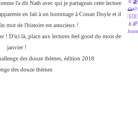
🌞🏖J
e l'a dit Nath avec qui je partageais cette lecture
🌅🍉J
apparente en fait à un hommage à Conan Doyle et il
🇬🇧
🌷🌈J
in mot de l'histoire est astucieux !
Journ
ne
! D'ici là, place aux lectures feel good du mois de
janvier !
challenge des douze thèmes, édition 2018