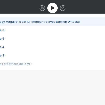
bey Maguire, c'est lui ! Rencontre avec Damien Witecka
e 6
e 5
e 4
e 3
s créatrices de la VF !
e 2
e 1
e Mektoub My Love arrive enfin ! Rencontre avec Shaïn Boumedine et Sal
i : après Toni en famille