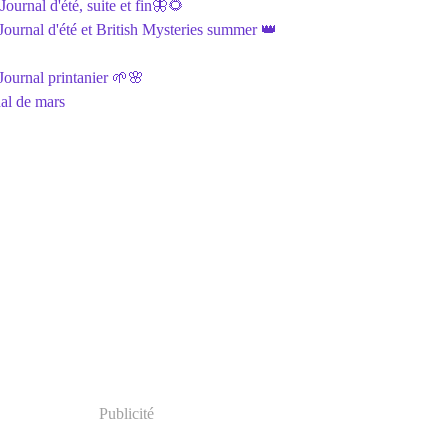
ournal d'été, suite et fin🦋🌻
ournal d'été et British Mysteries summer 👑
ournal printanier 🌱🌸
al de mars
Publicité