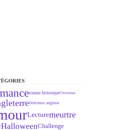
TÉGORIES
omance
roman historique
Christmas
gleterre
littérature anglaise
mour
meurtre
Lecture
Halloween
Challenge
e