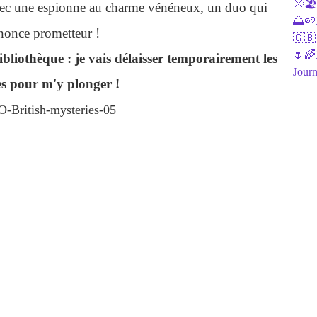
🌞🏖J
 avec une espionne au charme vénéneux, un duo qui
🌅🍉J
nonce prometteur !
🇬🇧
🌷🌈J
ibliothèque : je vais délaisser temporairement les
Journ
es pour m'y plonger !