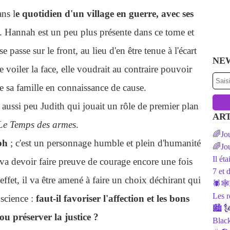
ns l
e quotidien d'un village en guerre, avec ses
. Hannah est un peu plus présente dans ce tome et
e passe sur le front, au lieu d'en être tenue à l'écart
NE
se voiler la face, elle voudrait au contraire pouvoir
e sa famille en connaissance de cause.
r aussi peu Judith qui jouait un rôle de premier plan
ART
e Temps des armes
.
🌈Jou
eph
; c'est un personnage humble et plein d'humanité
🌈Jou
Il ét
 va devoir faire preuve de courage encore une fois
7 et 
ffet, il va être amené à faire un choix déchirant qui
🕷️🕸
Les r
nscience :
faut-il favoriser l'affection et les bons
🏙 🗽
ou préserver la justice ?
Black