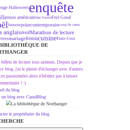
enquête
lenge Halloween
lle
mois américain
Feel Good
Jane Austen
ël
contemporain
polar
humour
coup de cœur
s anglais
Marathon de lecture
deuil
cuisine
mariage
tres
British
Etats-Unis
BIBLIOTHÈQUE DE
RTHANGER
s billets de lecture tous azimuts. Depuis que je
 ce blog, j'ai le plaisir d'échanger avec d'autres
ices passionnées alors n'hésitez pas à laisser
mmentaire ! :)
il du blog
r un blog avec CanalBlog
cter le propriétaire du blog
CHERCHE