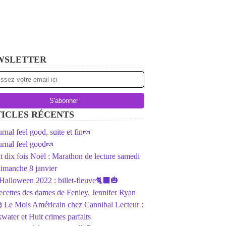
WSLETTER
ICLES RÉCENTS
rnal feel good, suite et fin🍬
rnal feel good🍬
ait dix fois Noël : Marathon de lecture samedi
dimanche 8 janvier
️Halloween 2022 : billet-fleuve🐈‍⬛🎃
ecettes des dames de Fenley, Jennifer Ryan
 Le Mois Américain chez Cannibal Lecteur :
water et Huit crimes parfaits