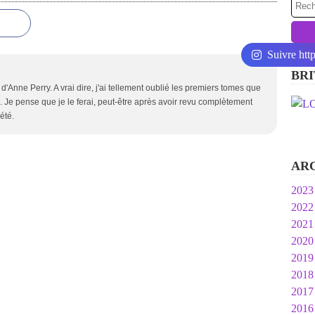
Suivre htt
BRI
 d'Anne Perry. A vrai dire, j'ai tellement oublié les premiers tomes que
oi. Je pense que je le ferai, peut-être après avoir revu complètement
été.
AR
2023
2022
Ja
2021
N
2020
O
D
2019
S
N
D
2018
Ju
O
O
D
2017
M
S
S
O
D
2016
M
A
A
S
N
D