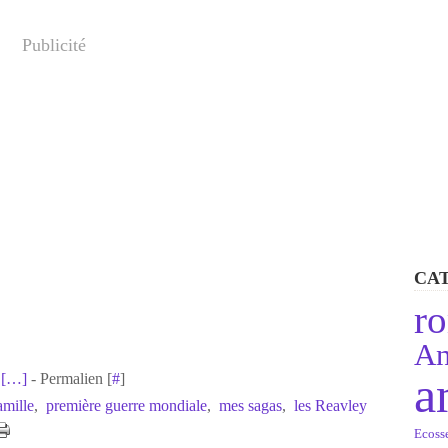
Publicité
CA
r
An
a
[
…
]
- Permalien [
#
]
amille
,
première guerre mondiale
,
mes sagas
,
les Reavley
Ecoss