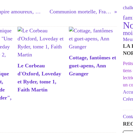
chal
🎃 Comment se débarrasser d'un vampire amoureux, Beth Fantaskey
Communion mortelle, Frank Tallis
fami
No
moi
Meur
LA 
NO
Cottage, fantômes et
Petit
Le Corbeau
guet-apens, Ann
tiens
ique
d'Oxford, Loveday
Granger
lectr
t,
et Ryder, tome 1,
un co
de
Faith Martin
Accue
der",
Crée
Conta
RE