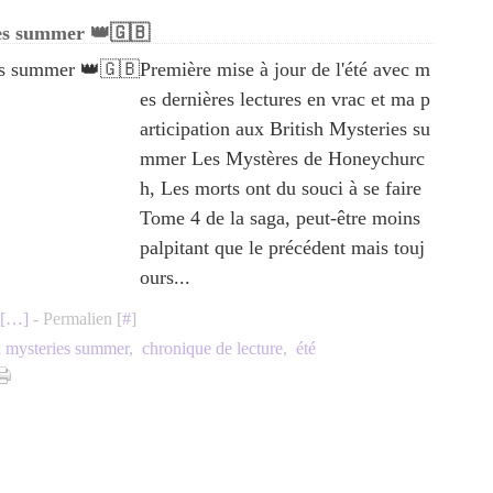
ies summer 👑🇬🇧
Première mise à jour de l'été avec m
es dernières lectures en vrac et ma p
articipation aux British Mysteries su
mmer Les Mystères de Honeychurc
h, Les morts ont du souci à se faire
Tome 4 de la saga, peut-être moins
palpitant que le précédent mais touj
ours...
[
…
]
- Permalien [
#
]
h mysteries summer
,
chronique de lecture
,
été