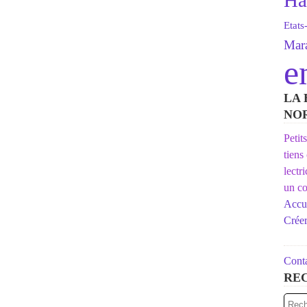
Ha
Etats
Mara
e
LA 
NO
Petit
tiens
lectr
un co
Accue
Crée
Conta
RE