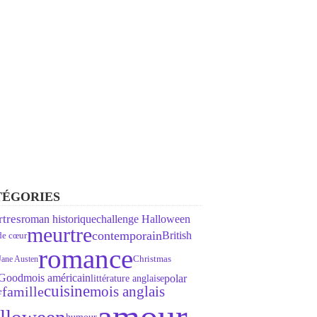
TÉGORIES
roman historique
tres
challenge Halloween
meurtre
contemporain
British
de cœur
romance
Jane Austen
Christmas
 Good
mois américain
polar
littérature anglaise
cuisine
mois anglais
famille
e