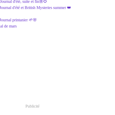
ournal d'été, suite et fin🦋🌻
ournal d'été et British Mysteries summer 👑
ournal printanier 🌱🌸
al de mars
Publicité