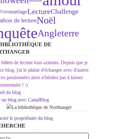
amour
lloween
humour
Lecture
Challenge
mariage
-Unis
Noël
thon de lecture
nquête
Angleterre
BIBLIOTHÈQUE DE
RTHANGER
s billets de lecture tous azimuts. Depuis que je
 ce blog, j'ai le plaisir d'échanger avec d'autres
ices passionnées alors n'hésitez pas à laisser
mmentaire ! :)
il du blog
r un blog avec CanalBlog
cter le propriétaire du blog
CHERCHE