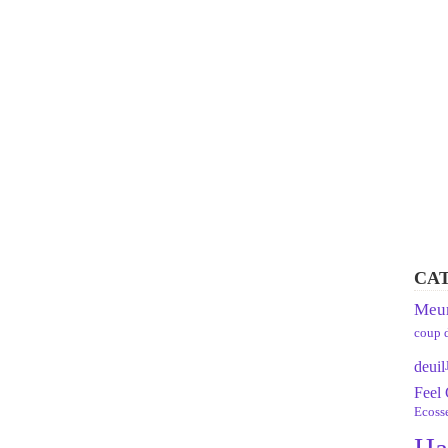
CA
Meur
coup 
deuil
Feel
Ecoss