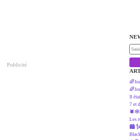
NE
Publicité
ART
🌈Jou
🌈Jou
Il ét
7 et 
🕷️🕸
Les r
🏙 🗽
Black