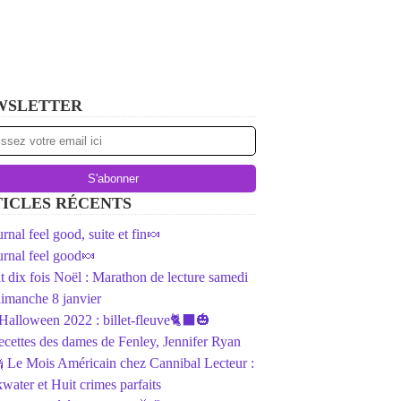
WSLETTER
ICLES RÉCENTS
rnal feel good, suite et fin🍬
rnal feel good🍬
ait dix fois Noël : Marathon de lecture samedi
dimanche 8 janvier
️Halloween 2022 : billet-fleuve🐈‍⬛🎃
ecettes des dames de Fenley, Jennifer Ryan
 Le Mois Américain chez Cannibal Lecteur :
water et Huit crimes parfaits