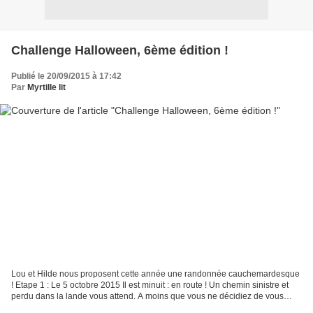
Challenge Halloween, 6ème édition !
Publié le 20/09/2015 à 17:42
Par
Myrtille lit
Lou et Hilde nous proposent cette année une randonnée cauchemardesque
! Etape 1 : Le 5 octobre 2015 Il est minuit : en route ! Un chemin sinistre et
perdu dans la lande vous attend. A moins que vous ne décidiez de vous
aventurer dans la Forêt des Damnés......