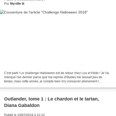
Par
Myrtille lit
C'est parti ! Le challenge Halloween est de retour chez Lou et Hilde ! Je l'ai
manqué l'an dernier parce que ma reprise d'études me laissait peu de
temps, mais cette année, je compte bien m'y consacrer pleinement !
J'attends avec impatience le marathon...
Outlander, tome 1 : Le chardon et le tartan,
Diana Gabaldon
Publié le 10/07/2016 à 11:12