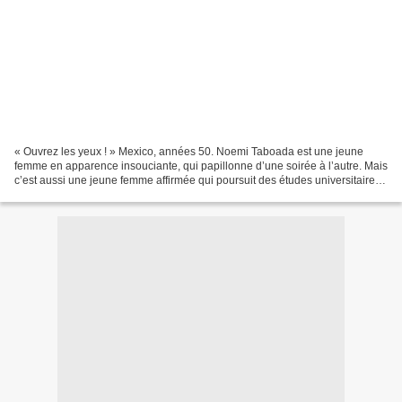
« Ouvrez les yeux ! » Mexico, années 50. Noemi Taboada est une jeune
femme en apparence insouciante, qui papillonne d’une soirée à l’autre. Mais
c’est aussi une jeune femme affirmée qui poursuit des études universitaires
d’anthropologie, peu décidée à...