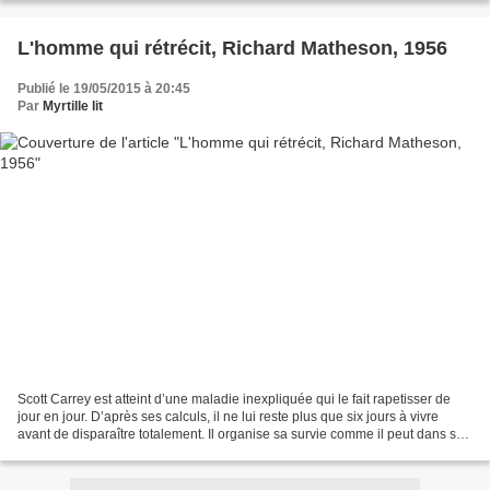
L'homme qui rétrécit, Richard Matheson, 1956
Publié le 19/05/2015 à 20:45
Par
Myrtille lit
Scott Carrey est atteint d’une maladie inexpliquée qui le fait rapetisser de
jour en jour. D’après ses calculs, il ne lui reste plus que six jours à vivre
avant de disparaître totalement. Il organise sa survie comme il peut dans sa
propre cave devenue...