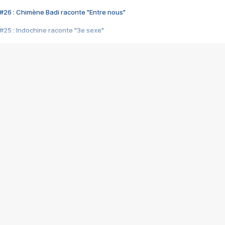
#26 : Chimène Badi raconte "Entre nous"
#25 : Indochine raconte "3e sexe"
#24 : Zaho raconte "C'est chelou"
#23 : Patrick Bruel raconte "Au café des délices"
#22 : Kyo raconte "Le chemin"
#21 : Nolwenn Leroy raconte "Cassé"
#20 : Patrick Hernandez raconte "Born to be alive"
#19 : Lorie raconte "Près de moi"
#18 : Michael Jones raconte "A nos actes manqués" (avec Jean-Jacque
#17 : Khaled raconte "Aïcha"
#16 : Corneille raconte "Parce qu'on vient de loin"
#15 : Indochine raconte "L'aventurier"