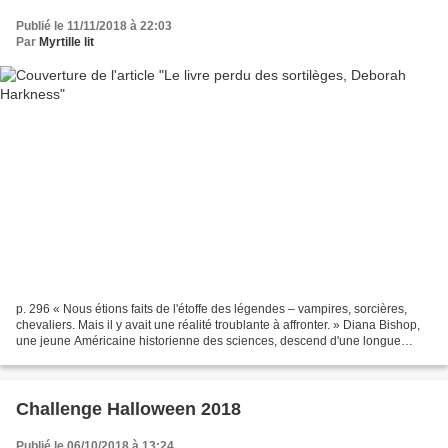
Publié le 11/11/2018 à 22:03
Par
Myrtille lit
p. 296 « Nous étions faits de l'étoffe des légendes – vampires, sorcières,
chevaliers. Mais il y avait une réalité troublante à affronter. » Diana Bishop,
une jeune Américaine historienne des sciences, descend d'une longue
lignée de puissantes sorcières....
Challenge Halloween 2018
Publié le 06/10/2018 à 13:24