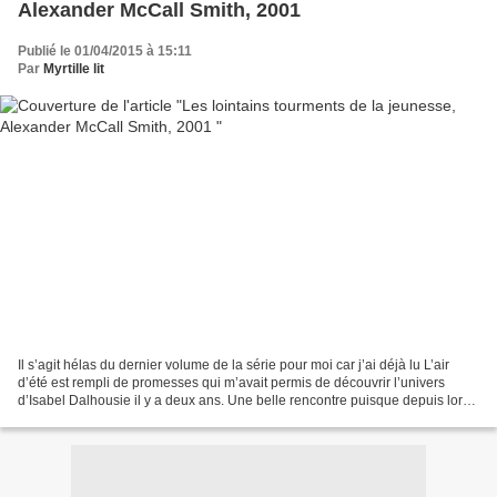
Alexander McCall Smith, 2001
Publié le 01/04/2015 à 15:11
Par
Myrtille lit
Il s’agit hélas du dernier volume de la série pour moi car j’ai déjà lu L’air
d’été est rempli de promesses qui m’avait permis de découvrir l’univers
d’Isabel Dalhousie il y a deux ans. Une belle rencontre puisque depuis lors,
j’ai lu fébrilement les...