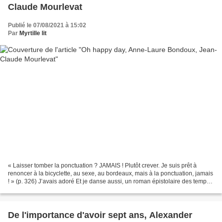
Claude Mourlevat
Publié le 07/08/2021 à 15:02
Par
Myrtille lit
« Laisser tomber la ponctuation ? JAMAIS ! Plutôt crever. Je suis prêt à
renoncer à la bicyclette, au sexe, au bordeaux, mais à la ponctuation, jamais
! » (p. 326) J’avais adoré Et je danse aussi, un roman épistolaire des temps
modernes (par mail) dans...
De l'importance d'avoir sept ans, Alexander