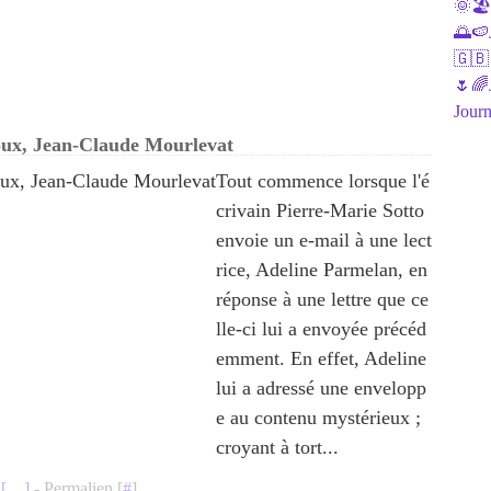
🌞🏖J
🌅🍉J
🇬🇧
🌷🌈J
Journ
oux, Jean-Claude Mourlevat
Tout commence lorsque l'é
crivain Pierre-Marie Sotto
envoie un e-mail à une lect
rice, Adeline Parmelan, en
réponse à une lettre que ce
lle-ci lui a envoyée précéd
emment. En effet, Adeline
lui a adressé une envelopp
e au contenu mystérieux ;
croyant à tort...
[
…
]
- Permalien [
#
]