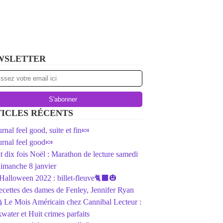
WSLETTER
ICLES RÉCENTS
rnal feel good, suite et fin🍬
rnal feel good🍬
ait dix fois Noël : Marathon de lecture samedi
dimanche 8 janvier
️Halloween 2022 : billet-fleuve🐈‍⬛🎃
ecettes des dames de Fenley, Jennifer Ryan
 Le Mois Américain chez Cannibal Lecteur :
water et Huit crimes parfaits