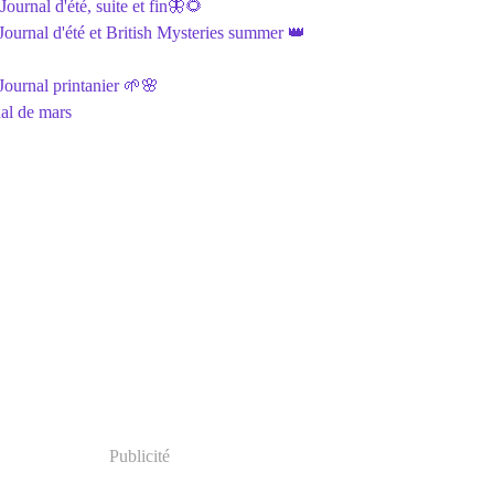
ournal d'été, suite et fin🦋🌻
ournal d'été et British Mysteries summer 👑
ournal printanier 🌱🌸
al de mars
Publicité