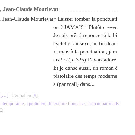
, Jean-Claude Mourlevat
« Laisser tomber la ponctuati
on ? JAMAIS ! Plutôt crever.
Je suis prêt à renoncer à la bi
cyclette, au sexe, au bordeau
x, mais à la ponctuation, jam
ais ! » (p. 326) J’avais adoré
Et je danse aussi, un roman é
pistolaire des temps moderne
s (par mail) dans...
[
…
]
- Permalien [
#
]
contemporaine
,
quotidien
,
littérature française
,
roman par mails