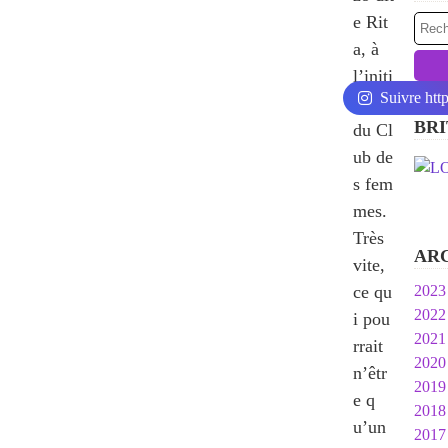
e Rit
a, à
l’initi
Suivre htt
ative
BRI
du Cl
ub de
s fem
mes.
Très
AR
vite,
ce qu
2023
2022
Ja
i pou
2021
N
rrait
2020
O
D
n’êtr
2019
S
N
D
e q
2018
Ju
O
O
D
u’un
2017
M
S
S
O
D