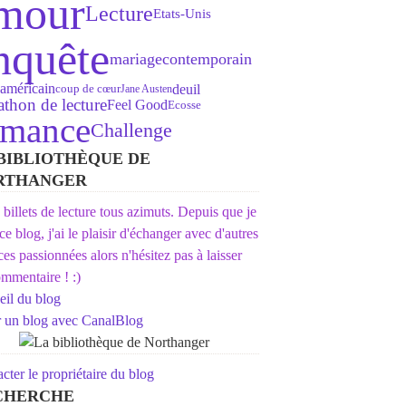
mour
Lecture
Etats-Unis
nquête
mariage
contemporain
américain
deuil
coup de cœur
Jane Austen
thon de lecture
Feel Good
Ecosse
omance
Challenge
BIBLIOTHÈQUE DE
RTHANGER
s billets de lecture tous azimuts. Depuis que je
 ce blog, j'ai le plaisir d'échanger avec d'autres
ices passionnées alors n'hésitez pas à laisser
mmentaire ! :)
il du blog
r un blog avec CanalBlog
cter le propriétaire du blog
CHERCHE