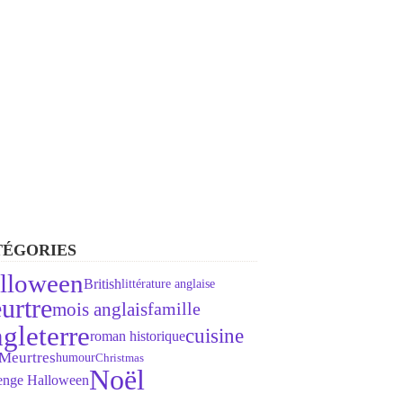
TÉGORIES
lloween
British
littérature anglaise
urtre
mois anglais
famille
gleterre
cuisine
roman historique
Meurtres
humour
Christmas
Noël
lenge Halloween