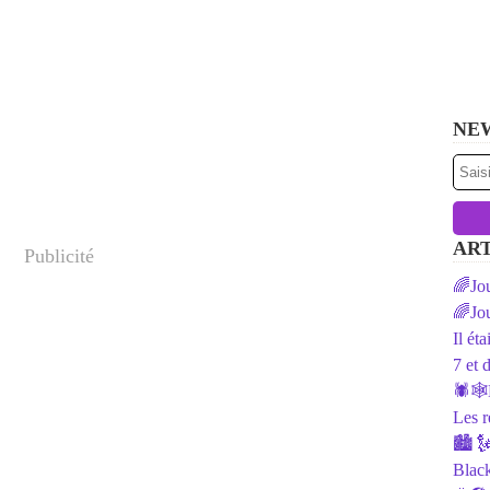
NE
ART
Publicité
🌈Jou
🌈Jou
Il ét
7 et 
🕷️🕸
Les r
🏙 🗽
Black