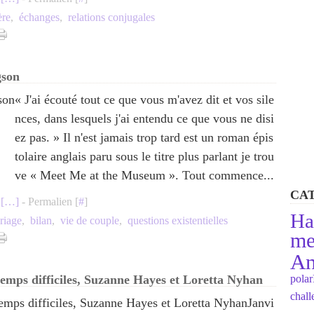
ère
,
échanges
,
relations conjugales
gson
« J'ai écouté tout ce que vous m'avez dit et vos sile
nces, dans lesquels j'ai entendu ce que vous ne disi
ez pas. » Il n'est jamais trop tard est un roman épis
tolaire anglais paru sous le titre plus parlant je trou
ve « Meet Me at the Museum ». Tout commence...
CA
[
…
]
- Permalien [
#
]
Ha
riage
,
bilan
,
vie de couple
,
questions existentielles
me
An
 temps difficiles, Suzanne Hayes et Loretta Nyhan
polar
chal
Janvi