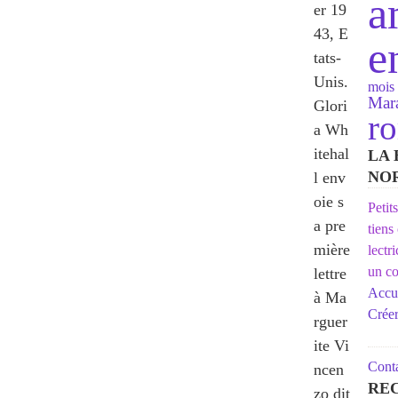
a
er 19
43, E
e
tats-
Unis.
mois 
Mara
Glori
r
a Wh
itehal
LA 
NO
l env
oie s
Petit
a pre
tiens
mière
lectr
un co
lettre
Accue
à Ma
Crée
rguer
ite Vi
Conta
ncen
RE
zo dit