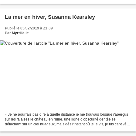
cavalières respectives, ils apprennent qu'un...
La mer en hiver, Susanna Kearsley
Publié le 05/02/2019 à 21:09
Par
Myrtille lit
« Je ne pourrais pas dire à quelle distance je me trouvais lorsque j'aperçus
sur les falaises le château en ruine, une ligne d'obscurité dentée se
détachant sur un ciel nuageux, mais dès l'instant où je le vis, je fus captivée
et j'accélérai. » (p. 10)...