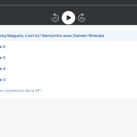
bey Maguire, c'est lui ! Rencontre avec Damien Witecka
e 6
e 5
e 4
e 3
s créatrices de la VF !
e 2
e 1
e Mektoub My Love arrive enfin ! Rencontre avec Shaïn Boumedine et Sal
i : après Toni en famille