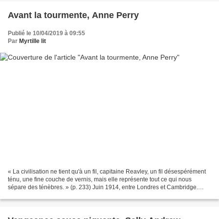
Avant la tourmente, Anne Perry
Publié le 10/04/2019 à 09:55
Par
Myrtille lit
« La civilisation ne tient qu'à un fil, capitaine Reavley, un fil désespérément
ténu, une fine couche de vernis, mais elle représente tout ce qui nous
sépare des ténèbres. » (p. 233) Juin 1914, entre Londres et Cambridge.
Joseph, pasteur enseignant les...