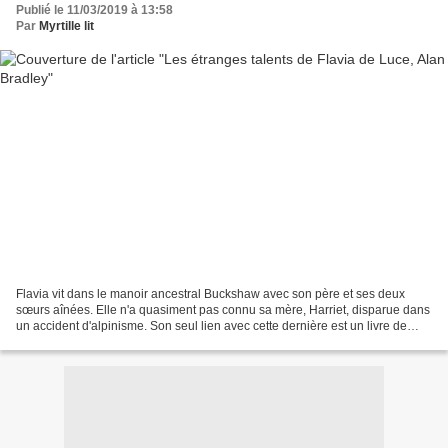
Publié le 11/03/2019 à 13:58
Par
Myrtille lit
Flavia vit dans le manoir ancestral Buckshaw avec son père et ses deux
sœurs aînées. Elle n'a quasiment pas connu sa mère, Harriet, disparue dans
un accident d'alpinisme. Son seul lien avec cette dernière est un livre de
chimie que Flavia a étudié avec...