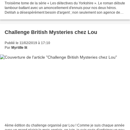
Troisième tome de la série « Les détectives du Yorkshire ». Le roman débute
tambour-battant avec un amoncellement d'ennuis pour nos deux héros.
Delilah a désespérément besoin d'argent ; non seulement son agence de
rencontre court à la faillite, mais elle...
Challenge British Mysteries chez Lou
Publié le 11/02/2019 à 17:10
Par
Myrtille lit
4ème édition du challenge organisé par Lou ! Comme je suis chaque année
avec un grand plaisir le mois anglais, en juin, je suis ravie d'anticiper un peu