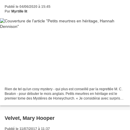
Publié le 04/06/2020 à 15:45
Par
Myrtille lit
Rien de tel qu'un cosy mystery - qui plus est conseillé par la regrettée M. C.
Beaton - pour débuter le mois anglais. Petits meurtres en héritage est le
premier tome des Mystères de Honeychurch. « Je considérai avec surprise
la jeunesse de Vera et sa...
Velvet, Mary Hooper
Publié le 11/07/2017 à 11:37