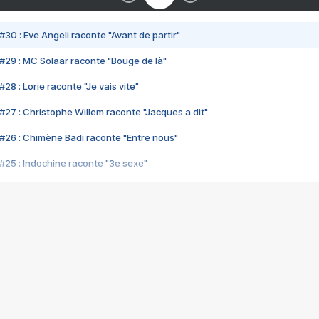
#30 : Eve Angeli raconte "Avant de partir"
#29 : MC Solaar raconte "Bouge de là"
28 : Lorie raconte "Je vais vite"
#27 : Christophe Willem raconte "Jacques a dit"
#26 : Chimène Badi raconte "Entre nous"
#25 : Indochine raconte "3e sexe"
#24 : Zaho raconte "C'est chelou"
#23 : Patrick Bruel raconte "Au café des délices"
#22 : Kyo raconte "Le chemin"
#21 : Nolwenn Leroy raconte "Cassé"
#20 : Patrick Hernandez raconte "Born to be alive"
#19 : Lorie raconte "Près de moi"