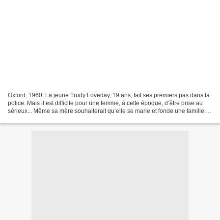
Oxford, 1960. La jeune Trudy Loveday, 19 ans, fait ses premiers pas dans la
police. Mais il est difficile pour une femme, à cette époque, d’être prise au
sérieux... Même sa mère souhaiterait qu’elle se marie et fonde une famille.
Pourtant, Trudy va bientôt...