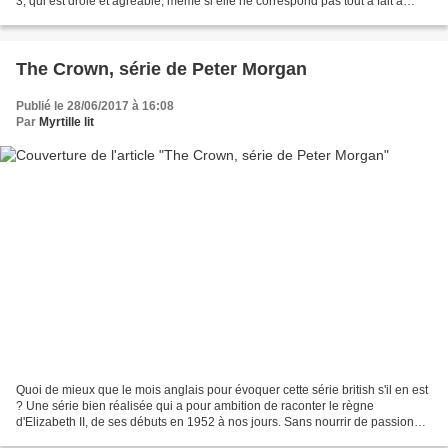
3, qui est drôle et agréable, même si elle ne correspond pas tout à fait à
l'idée que je me faisais...
The Crown, série de Peter Morgan
Publié le 28/06/2017 à 16:08
Par
Myrtille lit
Quoi de mieux que le mois anglais pour évoquer cette série british s'il en est
? Une série bien réalisée qui a pour ambition de raconter le règne
d'Elizabeth II, de ses débuts en 1952 à nos jours. Sans nourrir de passion
particulière à l'égard de la famille...