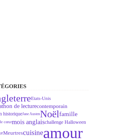
TÉGORIES
gleterre
Etats-Unis
thon de lecture
contemporain
Noël
famille
 historique
Jane Austen
mois anglais
challenge Halloween
de cœur
amour
cuisine
Meurtres
ur