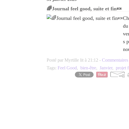
🌈Journal feel good, suite et fin🍬
Ch
du
ve
s 
no
Posté par Myrtille lit à 21:12 -
Commentaires 
Tags:
Feel Good
,
bien-être
,
Janvier
,
projet 