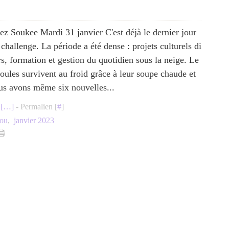
ez Soukee Mardi 31 janvier C'est déjà le dernier jour
 challenge. La période a été dense : projets culturels di
rs, formation et gestion du quotidien sous la neige. Le
poules survivent au froid grâce à leur soupe chaude et
us avons même six nouvelles...
[
…
]
- Permalien [
#
]
fou
,
janvier 2023