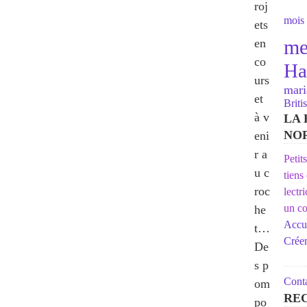
roj
mois 
ets
en
me
co
Ha
urs
mari
et
Briti
à v
LA 
NO
eni
r a
Petit
u c
tiens
roc
lectr
un co
he
Accue
t…
Crée
De
s p
Conta
om
RE
po