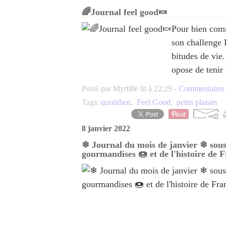
🌈Journal feel good🍬
Pour bien com
son challenge 
bitudes de vie.
opose de tenir 
Posté par Myrtille lit à 22:29 -
Commentaires 
Tags:
quotidien
,
Feel Good
,
petits plaisirs
8 janvier 2022
❄ Journal du mois de janvier ❄ sous 
gourmandises 🍩 et de l'histoire de 