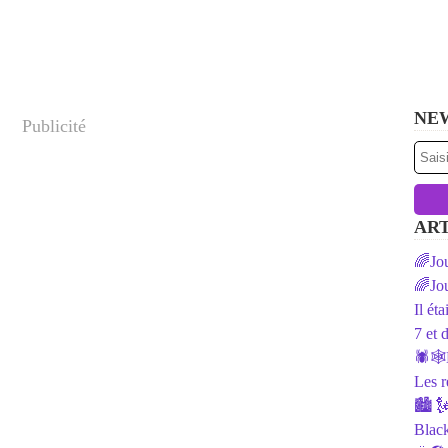
NE
Publicité
ART
🌈Jou
🌈Jou
Il ét
7 et 
🕷️🕸
Les r
🏙 🗽
Black