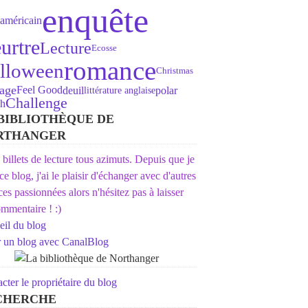
enquête
américain
urtre
Lecture
Ecosse
romance
lloween
Christmas
age
Feel Good
deuil
polar
littérature anglaise
Challenge
sh
BIBLIOTHÈQUE DE
RTHANGER
s billets de lecture tous azimuts. Depuis que je
 ce blog, j'ai le plaisir d'échanger avec d'autres
ices passionnées alors n'hésitez pas à laisser
mmentaire ! :)
il du blog
r un blog avec CanalBlog
cter le propriétaire du blog
CHERCHE