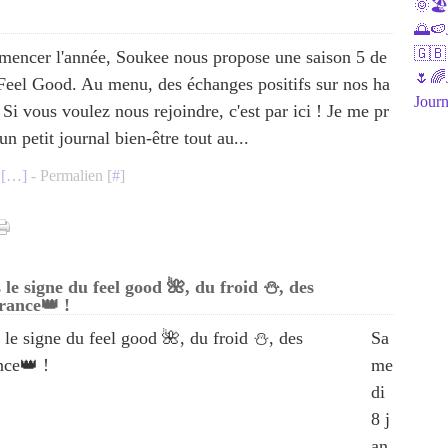
🌞🏖J
🌅🍉J
🇬🇧
mencer l'année, Soukee nous propose une saison 5 de
🌷🌈J
Feel Good. Au menu, des échanges positifs sur nos ha
Journ
 Si vous voulez nous rejoindre, c'est par ici ! Je me pr
un petit journal bien-être tout au...
[
…
]
- Permalien [
#
]
le signe du feel good 🌺, du froid ⛄, des
France👑 !
Sa
me
di
8 j
an