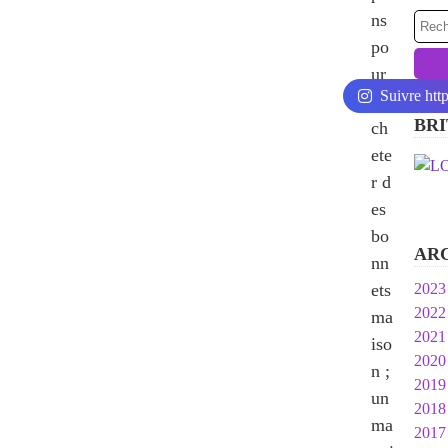
ns
po
ur
Suivre htt
cro
BRI
ch
ete
r d
es
bo
AR
nn
ets
2023
2022
Ja
ma
2021
N
iso
2020
O
D
n ;
2019
S
N
D
un
2018
Ju
O
O
D
ma
2017
M
S
S
O
D