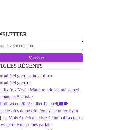
WSLETTER
ICLES RÉCENTS
rnal feel good, suite et fin🍬
rnal feel good🍬
ait dix fois Noël : Marathon de lecture samedi
dimanche 8 janvier
️Halloween 2022 : billet-fleuve🐈‍⬛🎃
ecettes des dames de Fenley, Jennifer Ryan
 Le Mois Américain chez Cannibal Lecteur :
water et Huit crimes parfaits