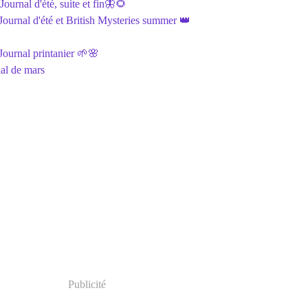
ournal d'été, suite et fin🦋🌻
ournal d'été et British Mysteries summer 👑
ournal printanier 🌱🌸
al de mars
Publicité