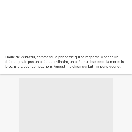
Elodie de Zèbrazur, comme toute princesse qui se respecte, vit dans un
château, mais pas un château ordinaire, un château situé entre la mer et la
forêt. Elle a pour compagnons Augustin le chien qui fait n'importe quoi et
Mme Brichard, qui tient le château...