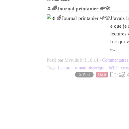
🌷🌈Journal printanier 🌱🌸
J’avais i
e que je
lectures 
h » qui v
e...
Posté par Myrtille lit à 18:14 -
Commentaires 
Tags:
Lecture
,
roman historique
,
bébé
,
cosy