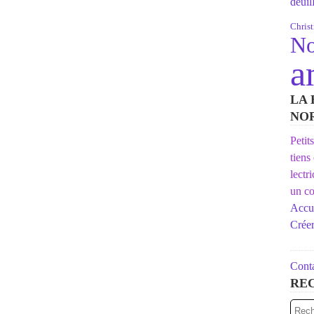
deuil
Chris
No
a
LA 
NO
Petit
tiens
lectr
un co
Accue
Crée
Conta
RE