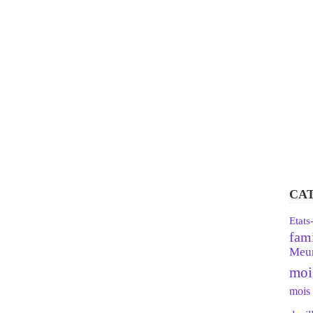
CA
Etats
fami
Meur
moi
mois 