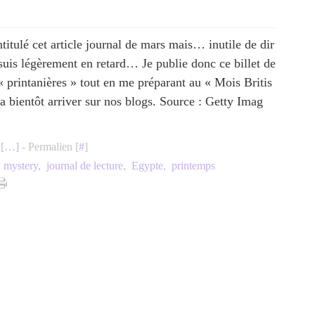
ntitulé cet article journal de mars mais… inutile de dir
 suis légèrement en retard… Je publie donc ce billet de
« printanières » tout en me préparant au « Mois Britis
a bientôt arriver sur nos blogs. Source : Getty Imag
[
…
]
- Permalien [
#
]
 mystery
,
journal de lecture
,
Egypte
,
printemps