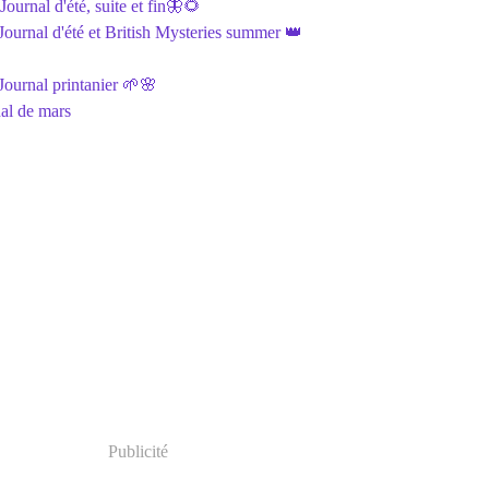
ournal d'été, suite et fin🦋🌻
ournal d'été et British Mysteries summer 👑
ournal printanier 🌱🌸
al de mars
Publicité