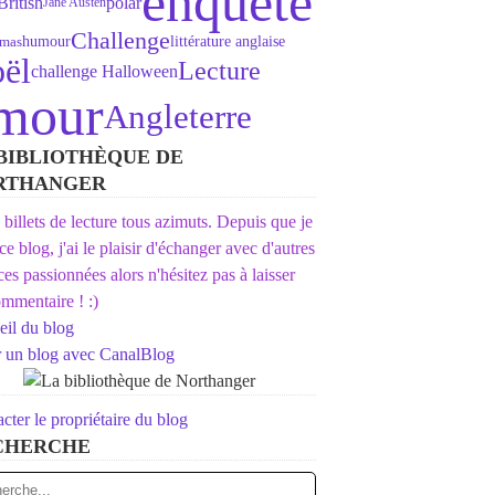
enquête
British
polar
Jane Austen
Challenge
humour
littérature anglaise
tmas
ël
Lecture
challenge Halloween
mour
Angleterre
BIBLIOTHÈQUE DE
RTHANGER
s billets de lecture tous azimuts. Depuis que je
 ce blog, j'ai le plaisir d'échanger avec d'autres
ices passionnées alors n'hésitez pas à laisser
mmentaire ! :)
il du blog
r un blog avec CanalBlog
cter le propriétaire du blog
CHERCHE