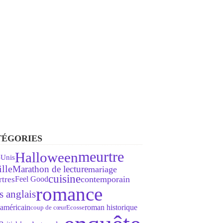
TÉGORIES
meurtre
Halloween
-Unis
lle
Marathon de lecture
mariage
cuisine
Feel Good
contemporain
tres
romance
s anglais
américain
roman historique
coup de cœur
Ecosse