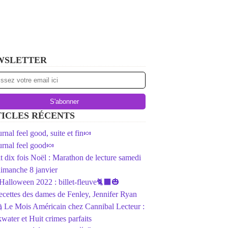
WSLETTER
ICLES RÉCENTS
rnal feel good, suite et fin🍬
rnal feel good🍬
ait dix fois Noël : Marathon de lecture samedi
dimanche 8 janvier
️Halloween 2022 : billet-fleuve🐈‍⬛🎃
ecettes des dames de Fenley, Jennifer Ryan
 Le Mois Américain chez Cannibal Lecteur :
water et Huit crimes parfaits