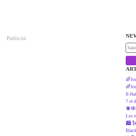
NE
Publicité
ART
🌈Jou
🌈Jou
Il ét
7 et 
🕷️🕸
Les r
🏙 🗽
Black