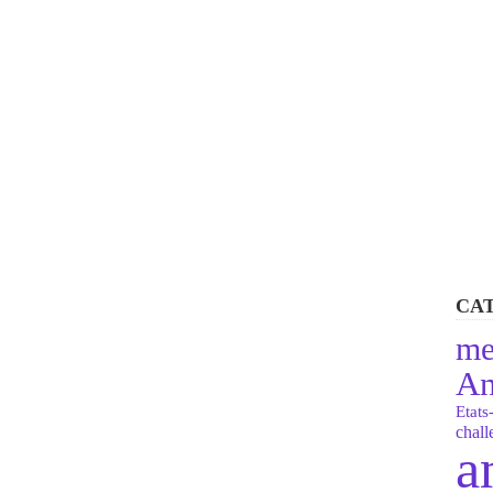
CA
me
An
Etats
chal
a