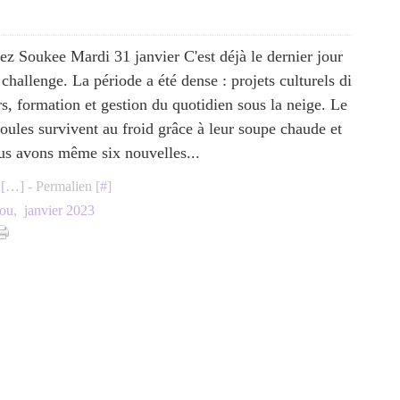
ez Soukee Mardi 31 janvier C'est déjà le dernier jour
 challenge. La période a été dense : projets culturels di
rs, formation et gestion du quotidien sous la neige. Le
poules survivent au froid grâce à leur soupe chaude et
us avons même six nouvelles...
[
…
]
- Permalien [
#
]
fou
,
janvier 2023