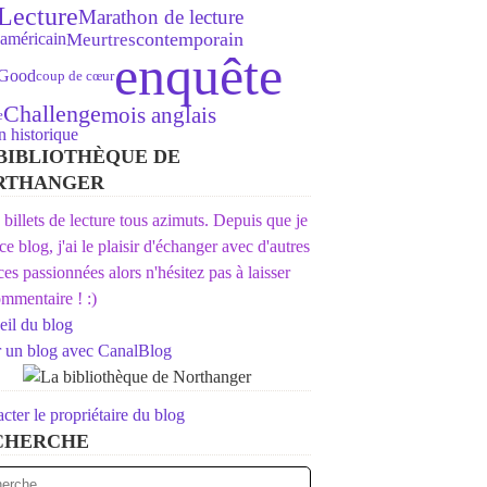
Lecture
Marathon de lecture
américain
contemporain
Meurtres
enquête
 Good
coup de cœur
Challenge
mois anglais
e
 historique
BIBLIOTHÈQUE DE
RTHANGER
s billets de lecture tous azimuts. Depuis que je
 ce blog, j'ai le plaisir d'échanger avec d'autres
ices passionnées alors n'hésitez pas à laisser
mmentaire ! :)
il du blog
r un blog avec CanalBlog
cter le propriétaire du blog
CHERCHE