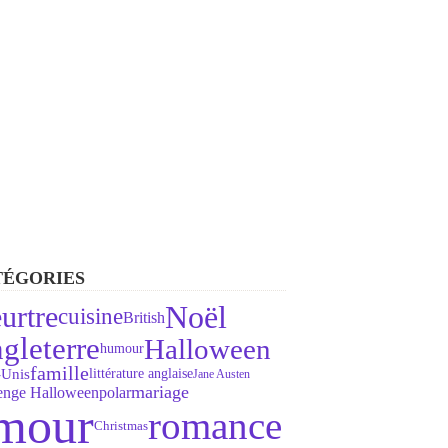
TÉGORIES
Noël
urtre
cuisine
British
gleterre
Halloween
humour
famille
-Unis
littérature anglaise
Jane Austen
mariage
lenge Halloween
polar
mour
romance
Christmas