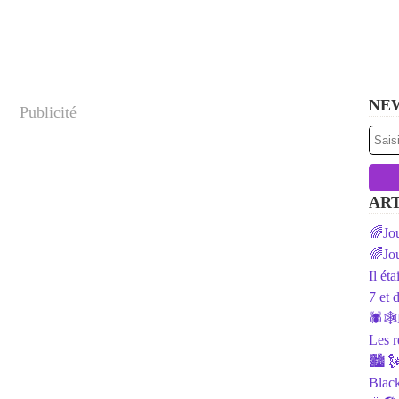
NE
Publicité
ART
🌈Jou
🌈Jou
Il ét
7 et 
🕷️🕸
Les r
🏙 🗽
Black