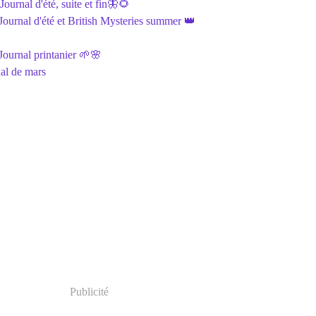
ournal d'été, suite et fin🦋🌻
ournal d'été et British Mysteries summer 👑
ournal printanier 🌱🌸
al de mars
Publicité