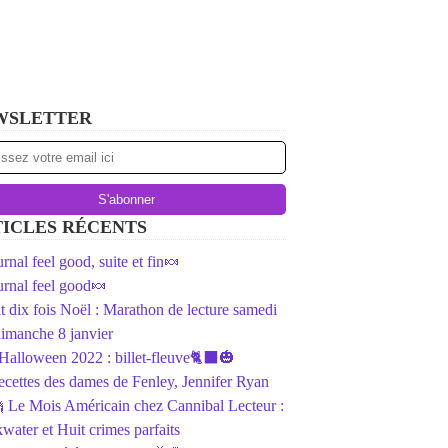
WSLETTER
ICLES RÉCENTS
rnal feel good, suite et fin🍬
rnal feel good🍬
ait dix fois Noël : Marathon de lecture samedi
dimanche 8 janvier
️Halloween 2022 : billet-fleuve🐈‍⬛🎃
ecettes des dames de Fenley, Jennifer Ryan
 Le Mois Américain chez Cannibal Lecteur :
water et Huit crimes parfaits