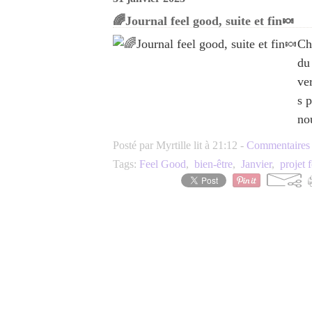
🌈Journal feel good, suite et fin🍬
Ch
du
ve
s 
no
Posté par Myrtille lit à 21:12 -
Commentaires 
Tags:
Feel Good
,
bien-être
,
Janvier
,
projet 