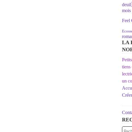
deuil
mois 
Feel
Ecoss
roman
LA 
NO
Petit
tiens
lectr
un co
Accue
Crée
Conta
RE